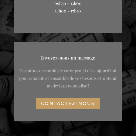
09h30 – 13h00
14h00 – 17h30
Envoyez-nous un message
Discutons ensemble de votre projet
dès aujourd’hui
pour connaître l’ensemble de vos besoins et obtenir
un devis personnalisé !
CONTACTEZ-NOUS