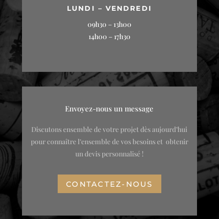
LUNDI – VENDREDI
09h30 – 13h00
14h00 – 17h30
Envoyez-nous un message
Discutons ensemble de votre projet
dès aujourd’hui
pour connaître l’ensemble de vos besoins et obtenir
un devis personnalisé !
CONTACTEZ-NOUS